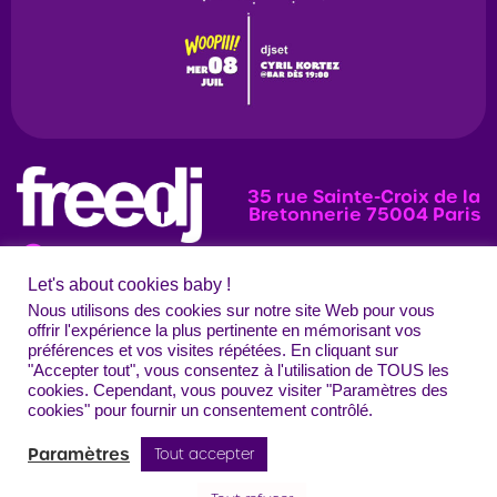
35 rue Sainte-Croix de la
Bretonnerie 75004 Paris
Let's about cookies baby !
News
Programmation
Évènements
Nous utilisons des cookies sur notre site Web pour vous
offrir l'expérience la plus pertinente en mémorisant vos
Photos
préférences et vos visites répétées. En cliquant sur
"Accepter tout", vous consentez à l'utilisation de TOUS les
Contact
Mentions légales
Confidentialité
CGU
Crédits
cookies. Cependant, vous pouvez visiter "Paramètres des
Freedj Paris – Tous droits réservés
cookies" pour fournir un consentement contrôlé.
Paramètres
Tout accepter