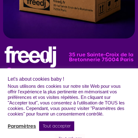
35 rue Sainte-Croix de la
Bretonnerie 75004 Paris
Let's about cookies baby !
News
Programmation
Évènements
Nous utilisons des cookies sur notre site Web pour vous
offrir l'expérience la plus pertinente en mémorisant vos
Photos
préférences et vos visites répétées. En cliquant sur
"Accepter tout", vous consentez à l'utilisation de TOUS les
Contact
Mentions légales
Confidentialité
CGU
Crédits
cookies. Cependant, vous pouvez visiter "Paramètres des
Freedj Paris – Tous droits réservés
cookies" pour fournir un consentement contrôlé.
Paramètres
Tout accepter