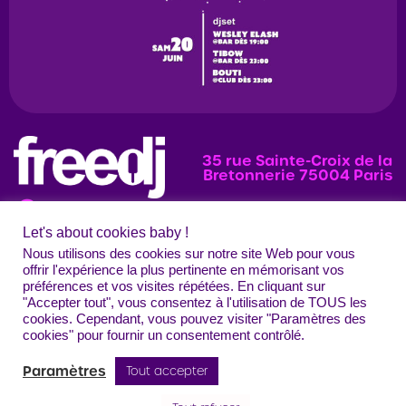
35 rue Sainte-Croix de la
Bretonnerie 75004 Paris
Let's about cookies baby !
News
Programmation
Évènements
Nous utilisons des cookies sur notre site Web pour vous
offrir l'expérience la plus pertinente en mémorisant vos
Photos
préférences et vos visites répétées. En cliquant sur
"Accepter tout", vous consentez à l'utilisation de TOUS les
Contact
Mentions légales
Confidentialité
CGU
Crédits
cookies. Cependant, vous pouvez visiter "Paramètres des
Freedj Paris – Tous droits réservés
cookies" pour fournir un consentement contrôlé.
Paramètres
Tout accepter