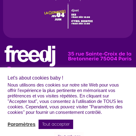
35 rue Sainte-Croix de la
Bretonnerie 75004 Paris
Let's about cookies baby !
News
Programmation
Évènements
Nous utilisons des cookies sur notre site Web pour vous
offrir l'expérience la plus pertinente en mémorisant vos
Photos
préférences et vos visites répétées. En cliquant sur
"Accepter tout", vous consentez à l'utilisation de TOUS les
Contact
Mentions légales
Confidentialité
CGU
Crédits
cookies. Cependant, vous pouvez visiter "Paramètres des
Freedj Paris – Tous droits réservés
cookies" pour fournir un consentement contrôlé.
Paramètres
Tout accepter