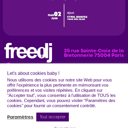
35 rue Sainte-Croix de la
Bretonnerie 75004 Paris
Let's about cookies baby !
News
Programmation
Évènements
Nous utilisons des cookies sur notre site Web pour vous
offrir l'expérience la plus pertinente en mémorisant vos
Photos
préférences et vos visites répétées. En cliquant sur
"Accepter tout", vous consentez à l'utilisation de TOUS les
Contact
Mentions légales
Confidentialité
CGU
Crédits
cookies. Cependant, vous pouvez visiter "Paramètres des
Freedj Paris – Tous droits réservés
cookies" pour fournir un consentement contrôlé.
Paramètres
Tout accepter