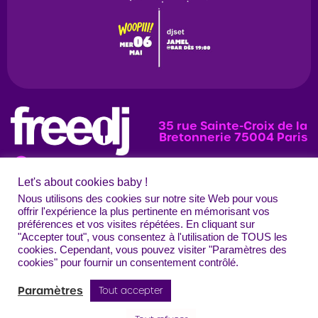
35 rue Sainte-Croix de la
Bretonnerie 75004 Paris
Let's about cookies baby !
News
Programmation
Évènements
Nous utilisons des cookies sur notre site Web pour vous
offrir l'expérience la plus pertinente en mémorisant vos
Photos
préférences et vos visites répétées. En cliquant sur
"Accepter tout", vous consentez à l'utilisation de TOUS les
Contact
Mentions légales
Confidentialité
CGU
Crédits
cookies. Cependant, vous pouvez visiter "Paramètres des
Freedj Paris – Tous droits réservés
cookies" pour fournir un consentement contrôlé.
Paramètres
Tout accepter