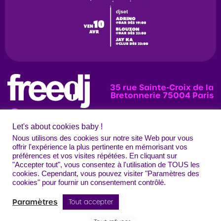
35 rue Sainte-Croix de la
Bretonnerie 75004 Paris
Let's about cookies baby !
News
Programmation
Évènements
Nous utilisons des cookies sur notre site Web pour vous
offrir l'expérience la plus pertinente en mémorisant vos
Photos
préférences et vos visites répétées. En cliquant sur
"Accepter tout", vous consentez à l'utilisation de TOUS les
Contact
Mentions légales
Confidentialité
CGU
Crédits
cookies. Cependant, vous pouvez visiter "Paramètres des
Freedj Paris – Tous droits réservés
cookies" pour fournir un consentement contrôlé.
Paramètres
Tout accepter