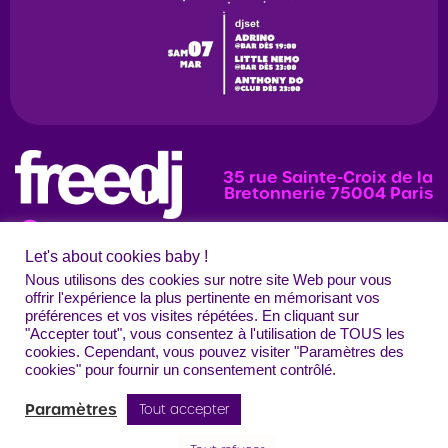
35 rue Sainte-Croix de la
Bretonnerie 75004 Paris
Let's about cookies baby !
News
Programmation
Évènements
Nous utilisons des cookies sur notre site Web pour vous
offrir l'expérience la plus pertinente en mémorisant vos
Photos
préférences et vos visites répétées. En cliquant sur
"Accepter tout", vous consentez à l'utilisation de TOUS les
Contact
Mentions légales
Confidentialité
CGU
Crédits
cookies. Cependant, vous pouvez visiter "Paramètres des
Freedj Paris – Tous droits réservés
cookies" pour fournir un consentement contrôlé.
Paramètres
Tout accepter