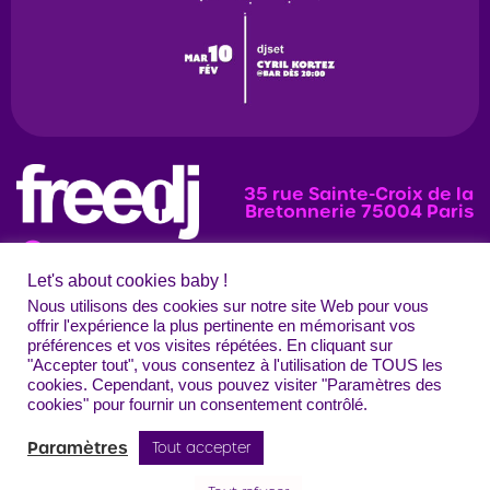
35 rue Sainte-Croix de la
Bretonnerie 75004 Paris
Let's about cookies baby !
News
Programmation
Évènements
Nous utilisons des cookies sur notre site Web pour vous
offrir l'expérience la plus pertinente en mémorisant vos
Photos
préférences et vos visites répétées. En cliquant sur
"Accepter tout", vous consentez à l'utilisation de TOUS les
Contact
Mentions légales
Confidentialité
CGU
Crédits
cookies. Cependant, vous pouvez visiter "Paramètres des
Freedj Paris – Tous droits réservés
cookies" pour fournir un consentement contrôlé.
Paramètres
Tout accepter