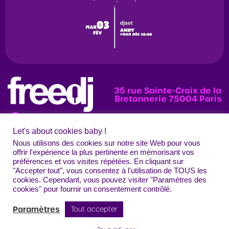
35 rue Sainte-Croix de la
Bretonnerie 75004 Paris
Let's about cookies baby !
News
Programmation
Évènements
Nous utilisons des cookies sur notre site Web pour vous
offrir l'expérience la plus pertinente en mémorisant vos
Photos
préférences et vos visites répétées. En cliquant sur
"Accepter tout", vous consentez à l'utilisation de TOUS les
Contact
Mentions légales
Confidentialité
CGU
Crédits
cookies. Cependant, vous pouvez visiter "Paramètres des
Freedj Paris – Tous droits réservés
cookies" pour fournir un consentement contrôlé.
Paramètres
Tout accepter