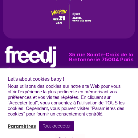
35 rue Sainte-Croix de la
Bretonnerie 75004 Paris
Let's about cookies baby !
News
Programmation
Évènements
Nous utilisons des cookies sur notre site Web pour vous
offrir l'expérience la plus pertinente en mémorisant vos
Photos
préférences et vos visites répétées. En cliquant sur
"Accepter tout", vous consentez à l'utilisation de TOUS les
Contact
Mentions légales
Confidentialité
CGU
Crédits
cookies. Cependant, vous pouvez visiter "Paramètres des
Freedj Paris – Tous droits réservés
cookies" pour fournir un consentement contrôlé.
Paramètres
Tout accepter